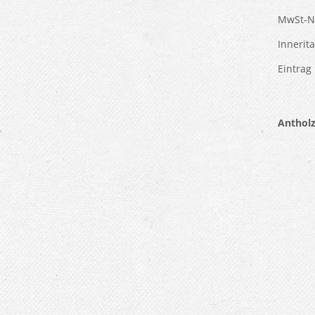
MwSt-Nr
Innerit
Eintrag
Anthol