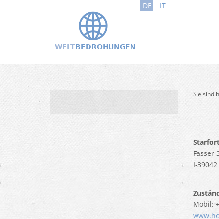
DE
IT
Sie sind 
Starfor
Fasser 
I-39042
Zuständ
Mobil: 
www.hoc