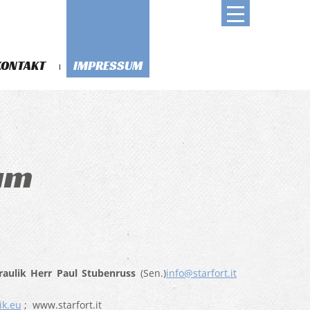
KONTAKT
IMPRESSUM
um
raulik Herr Paul Stubenruss
(Sen.)
info@starfort.it
ik.eu
; www.starfort.it