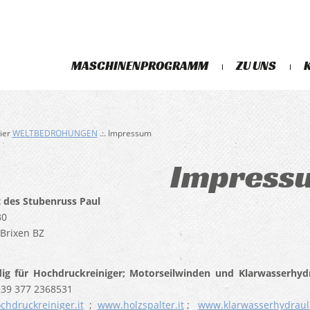
MASCHINENPROGRAMM
ZU UNS
hier
WELTBEDROHUNGEN
.:. Impressum
Impress
t des Stubenruss Paul
30
 Brixen BZ
ig für Hochdruckreiniger; Motorseilwinden und Klarwasserhyd
+39 377 2368531
hdruckreiniger.it
;
www.holzspalter.it
;
www.klarwasserhydraul