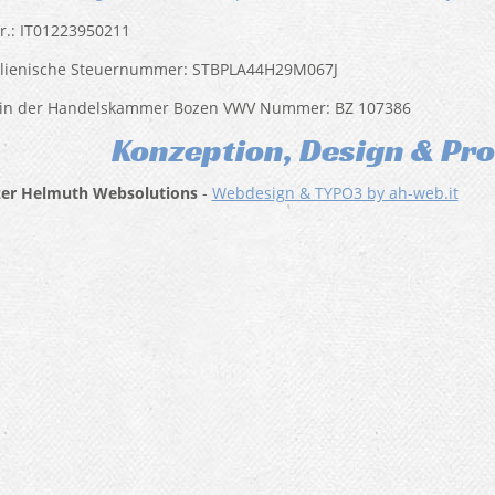
.: IT01223950211
alienische Steuernummer: STBPLA44H29M067J
 in der Handelskammer Bozen VWV Nummer: BZ 107386
Konzeption, Design & P
zer Helmuth Websolutions
-
Webdesign & TYPO3 by ah-web.it