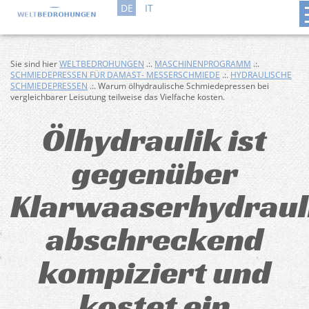
DE
IT
Sie sind hier
WELTBEDROHUNGEN
.:.
MASCHINENPROGRAMM
.:.
SCHMIEDEPRESSEN FÜR DAMAST- MESSERSCHMIEDE
.:.
HYDRAULISCHE
SCHMIEDEPRESSEN
.:. Warum ölhydraulische Schmiedepressen bei
vergleichbarer Leisutung teilweise das Vielfache kosten.
Ölhydraulik ist
gegenüber
Klarwaaserhydraul
abschreckend
kompiziert und
kostet ein