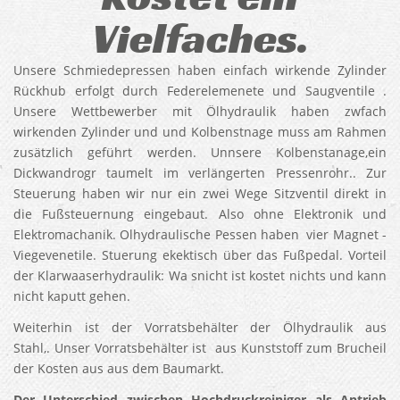
Vielfaches.
Unsere Schmiedepressen haben einfach wirkende Zylinder
Rückhub erfolgt durch Federelemenete und Saugventile .
Unsere Wettbewerber mit Ölhydraulik haben zwfach
wirkenden Zylinder und und Kolbenstnage muss am Rahmen
zusätzlich geführt werden. Unnsere Kolbenstanage,ein
Dickwandrogr taumelt im verlängerten Pressenrohr.. Zur
Steuerung haben wir nur ein zwei Wege Sitzventil direkt in
die Fußsteuernung eingebaut. Also ohne Elektronik und
Elektromachanik. Olhydraulische Pessen haben vier Magnet -
Viegevenetile. Stuerung ekektisch über das Fußpedal. Vorteil
der Klarwaaserhydraulik: Wa snicht ist kostet nichts und kann
nicht kaputt gehen.
Weiterhin ist der Vorratsbehälter der Ölhydraulik aus
Stahl,. Unser Vorratsbehälter ist aus Kunststoff zum Brucheil
der Kosten aus aus dem Baumarkt.
Der Unterschied zwischen Hochdruckreiniger als Antrieb