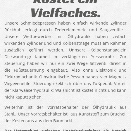
Vielfaches.
Unsere Schmiedepressen haben einfach wirkende Zylinder
Rückhub erfolgt durch Federelemenete und Saugventile .
Unsere Wettbewerber mit Ölhydraulik haben zwfach
wirkenden Zylinder und und Kolbenstnage muss am Rahmen
zusätzlich geführt werden. Unnsere Kolbenstanage,ein
Dickwandrogr taumelt im verlängerten Pressenrohr.. Zur
Steuerung haben wir nur ein zwei Wege Sitzventil direkt in
die Fußsteuernung eingebaut. Also ohne Elektronik und
Elektromachanik. Olhydraulische Pessen haben vier Magnet -
Viegevenetile. Stuerung ekektisch über das Fußpedal. Vorteil
der Klarwaaserhydraulik: Wa snicht ist kostet nichts und kann
nicht kaputt gehen.
Weiterhin ist der Vorratsbehälter der Ölhydraulik aus
Stahl,. Unser Vorratsbehälter ist aus Kunststoff zum Brucheil
der Kosten aus aus dem Baumarkt.
Der Unterschied zwischen Hochdruckreiniger als Antrieb