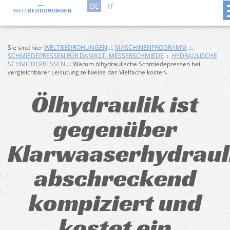
DE
IT
Sie sind hier
WELTBEDROHUNGEN
.:.
MASCHINENPROGRAMM
.:.
SCHMIEDEPRESSEN FÜR DAMAST- MESSERSCHMIEDE
.:.
HYDRAULISCHE
SCHMIEDEPRESSEN
.:. Warum ölhydraulische Schmiedepressen bei
vergleichbarer Leisutung teilweise das Vielfache kosten.
Ölhydraulik ist
gegenüber
Klarwaaserhydraul
abschreckend
kompiziert und
kostet ein