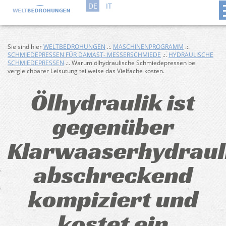
DE
IT
Sie sind hier
WELTBEDROHUNGEN
.:.
MASCHINENPROGRAMM
.:.
SCHMIEDEPRESSEN FÜR DAMAST- MESSERSCHMIEDE
.:.
HYDRAULISCHE
SCHMIEDEPRESSEN
.:. Warum ölhydraulische Schmiedepressen bei
vergleichbarer Leisutung teilweise das Vielfache kosten.
Ölhydraulik ist
gegenüber
Klarwaaserhydraul
abschreckend
kompiziert und
kostet ein