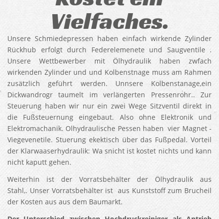
Vielfaches.
Unsere Schmiedepressen haben einfach wirkende Zylinder
Rückhub erfolgt durch Federelemenete und Saugventile .
Unsere Wettbewerber mit Ölhydraulik haben zwfach
wirkenden Zylinder und und Kolbenstnage muss am Rahmen
zusätzlich geführt werden. Unnsere Kolbenstanage,ein
Dickwandrogr taumelt im verlängerten Pressenrohr.. Zur
Steuerung haben wir nur ein zwei Wege Sitzventil direkt in
die Fußsteuernung eingebaut. Also ohne Elektronik und
Elektromachanik. Olhydraulische Pessen haben vier Magnet -
Viegevenetile. Stuerung ekektisch über das Fußpedal. Vorteil
der Klarwaaserhydraulik: Wa snicht ist kostet nichts und kann
nicht kaputt gehen.
Weiterhin ist der Vorratsbehälter der Ölhydraulik aus
Stahl,. Unser Vorratsbehälter ist aus Kunststoff zum Brucheil
der Kosten aus aus dem Baumarkt.
Der Unterschied zwischen Hochdruckreiniger als Antrieb