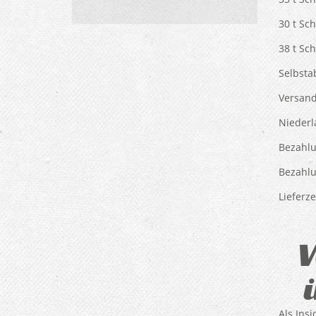
30 t Sc
38 t Sc
Selbsta
Versand
Niederl
Bezahlu
Bezahlu
Lieferze
V
Als Ins