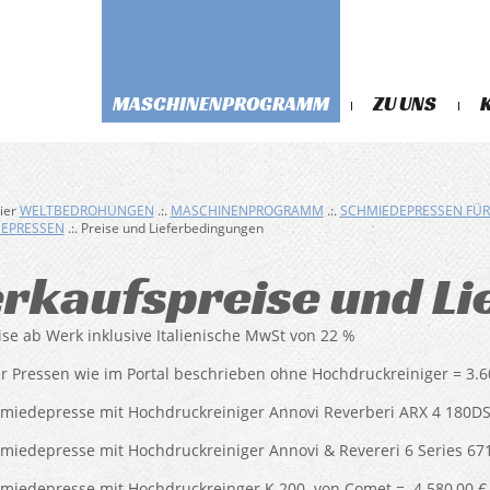
MASCHINENPROGRAMM
ZU UNS
hier
WELTBEDROHUNGEN
.:.
MASCHINENPROGRAMM
.:.
SCHMIEDEPRESSEN FÜ
EPRESSEN
.:. Preise und Lieferbedingungen
erkaufspreise und L
eise ab Werk inklusive Italienische MwSt von 22 %
er Pressen wie im Portal beschrieben ohne Hochdruckreiniger = 3.6
hmiedepresse mit Hochdruckreiniger Annovi Reverberi ARX 4 180DS
hmiedepresse mit Hochdruckreiniger Annovi & Revereri 6 Series 671
hmiedepresse mit Hochdruckreinger K 200 von Comet = 4.580,00 €