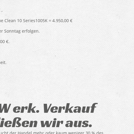
 ,
e Clean 10 Series1005K = 4.950,00 €
r Sonntag erfolgen.
00 €.
eit.
W erk. Verkauf
ießen wir aus.
rucht der Handel mehr oder kaum weniger 30 % des