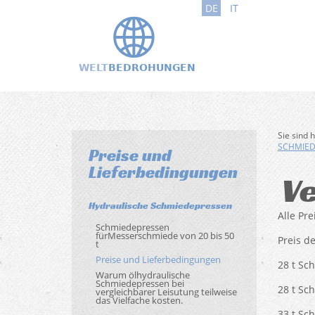
DE
IT
Sie sind 
SCHMIED
Preise und
Lieferbedingungen
V
Hydraulische Schmiedepressen
Alle Pr
Schmiedepressen
fürMesserschmiede von 20 bis 50
Preis d
t
Preise und Lieferbedingungen
28 t Sc
Warum ölhydraulische
Schmiedepressen bei
28 t Sc
vergleichbarer Leisutung teilweise
das Vielfache kosten.
33 t Sc