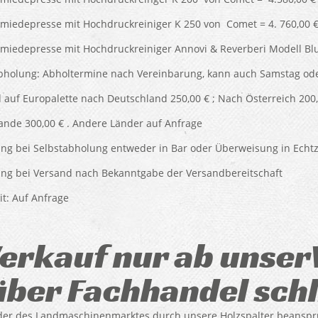
hmiedepresse mit Hochdruckreiniger K 250 von Comet = 4. 760,00 €
hmiedepresse mit Hochdruckreiniger Annovi & Reverberi Modell Blu
bholung: Abholtermine nach Vereinbarung, kann auch Samstag ode
 auf Europalette nach Deutschland 250,00 € ; Nach Österreich 200,
ande 300,00 € . Andere Länder auf Anfrage
ng bei Selbstabholung entweder in Bar oder Überweisung in Echtz
ng bei Versand nach Bekanntgabe der Versandbereitschaft
it: Auf Anfrage
erkauf nur ab unser
über Fachhandel schl
ider des Landmaschinenmarktes durch unsere Holzspalter beansp