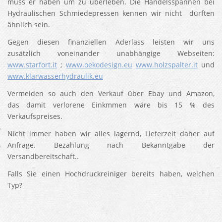
muss er haben um zu überleben. Die Handelsspannen bei
Hydraulischen Schmiedepressen kennen wir nicht dürften
ähnlich sein.
Gegen diesen finanziellen Aderlass leisten wir uns
zusätzlich voneinander unabhängige Webseiten:
www.starfort.it
;
www.oekodesign.eu
www.holzspalter.it
und
www.klarwasserhydraulik.eu
Vermeiden so auch den Verkauf über Ebay und Amazon,
das damit verlorene Einkmmen wäre bis 15 % des
Verkaufspreises.
Nicht immer haben wir alles lagernd, Lieferzeit daher auf
Anfrage. Bezahlung nach Bekanntgabe der
Versandbereitschaft..
Falls Sie einen Hochdruckreiniger bereits haben, welchen
Typ?