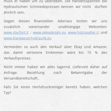
muss er haben um zu überleben. Die Handelsspannen bei
Hydraulischen Schmiedepressen kennen wir nicht dürften
ähnlich sein.
Gegen diesen finanziellen Aderlass leisten wir uns
zusätzlich voneinander unabhängige Webseiten:
www.starfort.it
;
www.oekodesign.eu
www.holzspalter.it
und
www.klarwasserhydraulik.eu
Vermeiden so auch den Verkauf über Ebay und Amazon,
das damit verlorene Einkmmen wäre bis 15 % des
Verkaufspreises.
Nicht immer haben wir alles lagernd, Lieferzeit daher auf
Anfrage. Bezahlung nach Bekanntgabe der
Versandbereitschaft..
Falls Sie einen Hochdruckreiniger bereits haben, welchen
Typ?