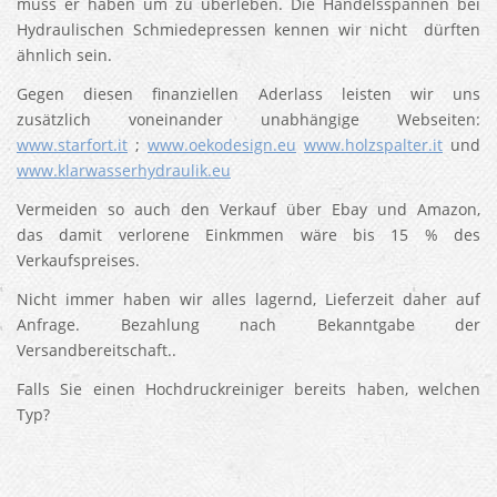
muss er haben um zu überleben. Die Handelsspannen bei
Hydraulischen Schmiedepressen kennen wir nicht dürften
ähnlich sein.
Gegen diesen finanziellen Aderlass leisten wir uns
zusätzlich voneinander unabhängige Webseiten:
www.starfort.it
;
www.oekodesign.eu
www.holzspalter.it
und
www.klarwasserhydraulik.eu
Vermeiden so auch den Verkauf über Ebay und Amazon,
das damit verlorene Einkmmen wäre bis 15 % des
Verkaufspreises.
Nicht immer haben wir alles lagernd, Lieferzeit daher auf
Anfrage. Bezahlung nach Bekanntgabe der
Versandbereitschaft..
Falls Sie einen Hochdruckreiniger bereits haben, welchen
Typ?