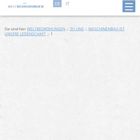
DE
IT
Sie sind hier
WELTBEDROHUNGEN
.:.
ZU UNS
.:.
MASCHINENBAU IST
UNSERE LEDENSCHAFT
.:. 1