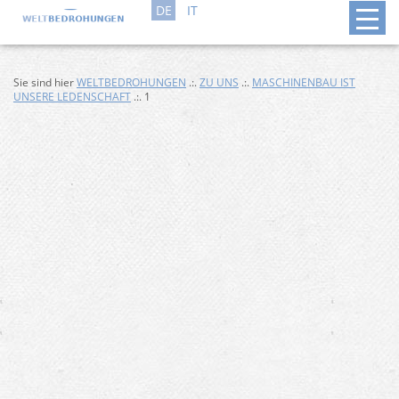
DE
IT
Sie sind hier
WELTBEDROHUNGEN
.:.
ZU UNS
.:.
MASCHINENBAU IST
UNSERE LEDENSCHAFT
.:. 1