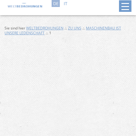
DE
IT
Sie sind hier
WELTBEDROHUNGEN
.:.
ZU UNS
.:.
MASCHINENBAU IST
UNSERE LEDENSCHAFT
.:. 1