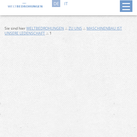
DE
IT
Sie sind hier
WELTBEDROHUNGEN
.:.
ZU UNS
.:.
MASCHINENBAU IST
UNSERE LEDENSCHAFT
.:. 1