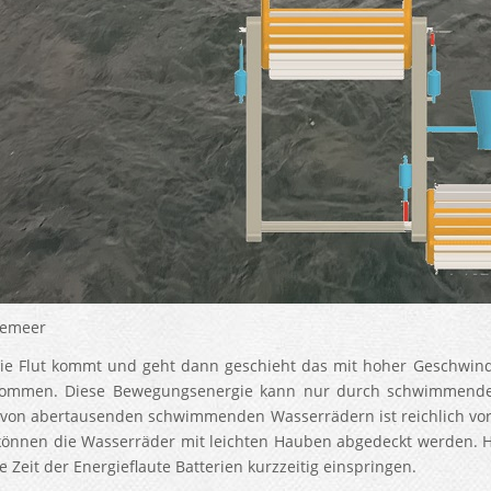
temeer
e Flut kommt und geht dann geschieht das mit hoher Geschwin
kommen. Diese Bewegungsenergie kann nur durch schwimmende 
 von abertausenden schwimmenden Wasserrädern ist reichlich 
können die Wasserräder mit leichten Hauben abgedeckt werden. Ha
e Zeit der Energieflaute Batterien kurzzeitig einspringen.