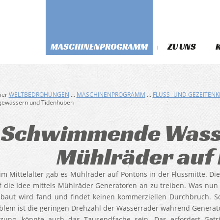
MASCHINENPROGRAMM
ZU UNS
hier
WELTBEDROHUNGEN
.:.
MASCHINENPROGRAMM
.:.
FLUSS- UND GEZEITEN
ßgewässern und Tidenhüben
Schwimmende Wasse
Mühlräder auf
 im Mittelalter gab es Mühlräder auf Pontons in der Flussmitte. 
 die Idee mittels Mühlräder Generatoren an zu treiben. Was nu
baut wird fand und findet keinen kommerziellen Durchbruch. So
blem ist die geringen Drehzahl der Wasserräder während Generat
zung, könnte auch das Tausendfache sein. Das erfordert Getr