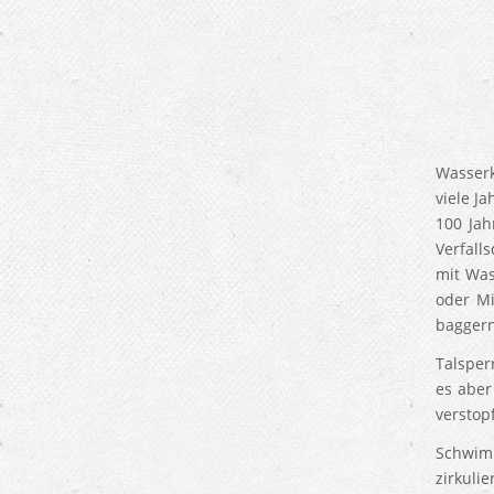
Wasserk
viele J
100 Jah
Verfall
mit Was
oder Mi
baggern
Talsper
es aber
verstop
Schwimm
zirkulie