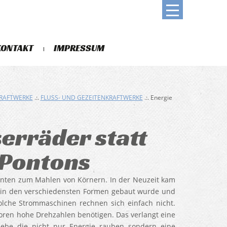
KONTAKT
IMPRESSUM
KRAFTWERKE
.:.
FLUSS- UND GEZEITENKRAFTWERKE
.:. Energie
rräder statt
 Pontons
Dienten zum Mahlen von Körnern. In der Neuzeit kam
n in den verschiedensten Formen gebaut wurde und
lche Strommaschinen rechnen sich einfach nicht.
oren hohe Drehzahlen benötigen. Das verlangt eine
iebe die nicht nur Energie rauben sondern eine