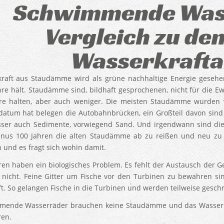
Schwimmende Was
Vergleich zu de
Wasserkrafta
raft aus Staudämme wird als grüne nachhaltige Energie gesehen.
ahre hält. Staudämme sind, bildhaft gesprochenen, nicht für die Ew
re halten, aber auch weniger. Die meisten Staudämme wurden 
sdatum hat belegen die Autobahnbrücken, ein Großteil davon sind 
ser auch Sedimente, vorwiegend Sand. Und irgendwann sind die 
nus 100 Jahren die alten Staudämme ab zu reißen und neu zu
 und es fragt sich wohin damit.
ren haben ein biologisches Problem. Es fehlt der Austausch der G
 nicht. Feine Gitter um Fische vor den Turbinen zu bewahren sin
ft. So gelangen Fische in die Turbinen und werden teilweise gesch
ende Wasserräder brauchen keine Staudämme und das Wasser z
ren.