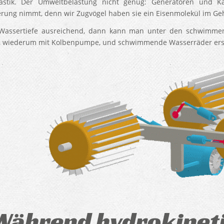
lastik. Der Umweltbelastung nicht genug: Generatoren und 
erung nimmt, denn wir Zugvögel haben sie ein Eisenmolekül im Geh
 Wassertiefe ausreichend, dann kann man unter den schwimme
, wiederum mit Kolbenpumpe, und schwimmende Wasserräder er
Während hydrokineti