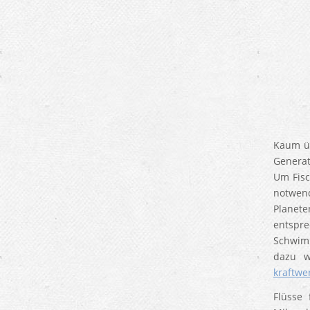
Kaum üb
Generat
Um Fisc
notwen
Planete
entspr
Schwimm
dazu w
kraftwe
Flüsse