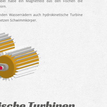
Kabel habe ein Magnetfeld das den Fischen die
irn.
nden Wasserrädern auch hydrokinetische Turbine
setzen Schwimmkörper.
sche Turbinen