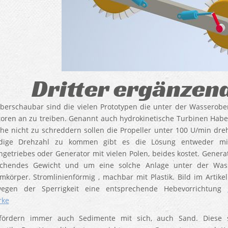
Dritter ergänzen
erschaubar sind die vielen Prototypen die unter der Wasseroberf
oren an zu treiben. Genannt auch hydrokinetische Turbinen Habe
he nicht zu schreddern sollen die Propeller unter 100 U/min dr
dige Drehzahl zu kommen gibt es die Lösung entweder mit
ngetriebes oder Generator mit vielen Polen, beides kostet. Genera
echendes Gewicht und um eine solche Anlage unter der Wass
körper. Stromlinienförmig , machbar mit Plastik. Bild im Artik
egen der Sperrigkeit eine entsprechende Hebevorrichtung
rke
 fördern immer auch Sedimente mit sich, auch Sand. Diese s