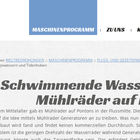
MASCHINENPROGRAMM
ZU UNS
hier
WELTBEDROHUNGEN
.:.
MASCHINENPROGRAMM
.:.
FLUSS- UND GEZEITEN
ßgewässern und Tidenhüben
Schwimmende Wasse
Mühlräder auf
 im Mittelalter gab es Mühlräder auf Pontons in der Flussmitte. 
 die Idee mittels Mühlräder Generatoren an zu treiben. Was nu
baut wird fand und findet keinen kommerziellen Durchbruch. So
blem ist die geringen Drehzahl der Wasserräder während Generat
zung, könnte auch das Tausendfache sein. Das erfordert Getr