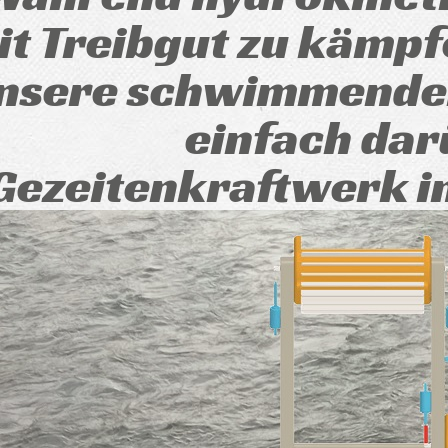
it Treibgut zu kämpf
nsere schwimmende
einfach dar
Gezeitenkraftwerk 