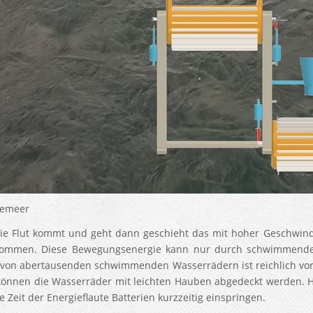
temeer
e Flut kommt und geht dann geschieht das mit hoher Geschwin
kommen. Diese Bewegungsenergie kann nur durch schwimmende 
 von abertausenden schwimmenden Wasserrädern ist reichlich 
können die Wasserräder mit leichten Hauben abgedeckt werden. Ha
e Zeit der Energieflaute Batterien kurzzeitig einspringen.