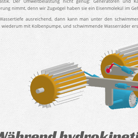
lastik. Der Umweltbelastung nicht genug: Generatoren und 
erung nimmt, denn wir Zugvögel haben sie ein Eisenmolekül im Geh
 Wassertiefe ausreichend, dann kann man unter den schwimme
, wiederum mit Kolbenpumpe, und schwimmende Wasserräder er
Während hydrokineti