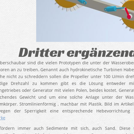
Dritter ergänzen
erschaubar sind die vielen Prototypen die unter der Wasseroberf
oren an zu treiben. Genannt auch hydrokinetische Turbinen Habe
he nicht zu schreddern sollen die Propeller unter 100 U/min dr
dige Drehzahl zu kommen gibt es die Lösung entweder mit
ngetriebes oder Generator mit vielen Polen, beides kostet. Genera
echendes Gewicht und um eine solche Anlage unter der Wass
körper. Stromlinienförmig , machbar mit Plastik. Bild im Artik
egen der Sperrigkeit eine entsprechende Hebevorrichtung
rke
 fördern immer auch Sedimente mit sich, auch Sand. Diese s