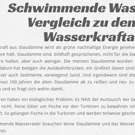
Schwimmende Was
Vergleich zu de
Wasserkrafta
raft aus Staudämme wird als grüne nachhaltige Energie gesehen.
ahre hält. Staudämme sind, bildhaft gesprochenen, nicht für die Ew
re halten, aber auch weniger. Die meisten Staudämme wurden 
sdatum hat belegen die Autobahnbrücken, ein Großteil davon sind 
ser auch Sedimente, vorwiegend Sand. Und irgendwann sind die 
nus 100 Jahren die alten Staudämme ab zu reißen und neu zu
 und es fragt sich wohin damit.
ren haben ein biologisches Problem. Es fehlt der Austausch der G
 nicht. Feine Gitter um Fische vor den Turbinen zu bewahren sin
ft. So gelangen Fische in die Turbinen und werden teilweise gesch
ende Wasserräder brauchen keine Staudämme und das Wasser z
ren.