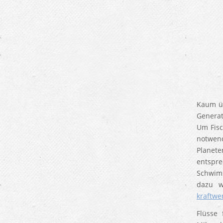
Kaum üb
Generat
Um Fisc
notwen
Planete
entspr
Schwimm
dazu w
kraftwe
Flüsse