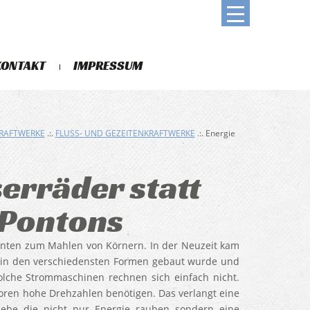
KONTAKT
IMPRESSUM
KRAFTWERKE
.:.
FLUSS- UND GEZEITENKRAFTWERKE
.:. Energie
rräder statt
 Pontons
Dienten zum Mahlen von Körnern. In der Neuzeit kam
n in den verschiedensten Formen gebaut wurde und
lche Strommaschinen rechnen sich einfach nicht.
oren hohe Drehzahlen benötigen. Das verlangt eine
iebe die nicht nur Energie rauben sondern eine