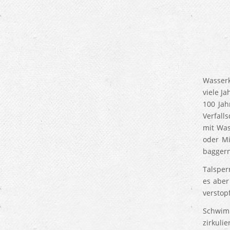
Wasserk
viele J
100 Jah
Verfall
mit Was
oder Mi
baggern
Talsper
es aber
verstop
Schwimm
zirkulie