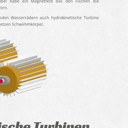
Kabel habe ein Magnetfeld das den Fischen die
irn.
nden Wasserrädern auch hydrokinetische Turbine
setzen Schwimmkörper.
sche Turbinen