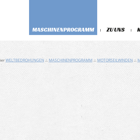
MASCHINENPROGRAMM
ZU UNS
hier
WELTBEDROHUNGEN
.:.
MASCHINENPROGRAMM
.:.
MOTORSEILWINDEN
.:.
M