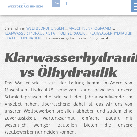
DE
IT
Sie sind hier
WELTBEDROHUNGEN
.:.
MASCHINENPROGRAMM
.:.
KLARWASSERHYDRAULIK STATT ÖLHYDRAULIK
.:.
KLARWASSERHYDRAULIK
STATT ÖLHYDRAULIK
.:. Klarwasserhydraulik statt Ölhydraulik
Klarwasserhydraui
vs Ölhydraulik
Das Wasser wie es aus der Leitung kommt in Adern von
Maschinen Hydrauliköl ersetzen kann beweisen unsere
Schmiedepressen die wir seit der Jahrtausendwende im
Angebot haben. Überraschend dabei ist, das wir uns von
unseren Wettbewerben preislich abheben und zudem eine
Zuverlässigkeit, Wartungsarmut, einfache Bauart mit
wesentlich weniger Bauteilen bieten die unsere
Wettbewerber nur neiden können.