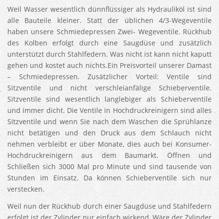
Weil Wasser wesentlich dünnflüssiger als Hydrauliköl ist sind
alle Bauteile kleiner. Statt der üblichen 4/3-Wegeventile
haben unsere Schmiedepressen Zwei- Wegeventile. Rückhub
des Kolben erfolgt durch eine Saugdüse und zusätzlich
unterstützt durch Stahlfedern. Was nicht ist kann nicht kaputt
gehen und kostet auch nichts.Ein Preisvorteil unserer Damast
– Schmiedepressen. Zusätzlicher Vorteil: Ventile sind
Sitzventile und nicht verschleianfälige Schieberventile.
Sitzventile sind wesentlich langlebiger als Schieberventile
und immer dicht. Die Ventile in Hochdruckreinigern sind alles
Sitzventile und wenn Sie nach dem Waschen die Sprühlanze
nicht betätigen und den Druck aus dem Schlauch nicht
nehmen verbleibt er über Monate, dies auch bei Konsumer-
Hochdruckreinigern aus dem Baumarkt. Öffnen und
Schließen sich 3000 Mal pro Minute und sind tausende von
Stunden im Einsatz. Da können Schieberventile sich nur
verstecken.
Weil nun der Rückhub durch einer Saugdüse und Stahlfedern
erfolgt ist der Zylinder nur einfach wirkend, Wäre der Zylinder