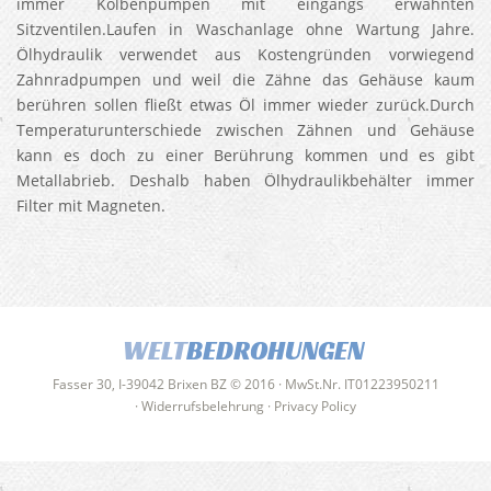
immer Kolbenpumpen mit eingangs erwähnten
Sitzventilen.Laufen in Waschanlage ohne Wartung Jahre.
Ölhydraulik verwendet aus Kostengründen vorwiegend
Zahnradpumpen und weil die Zähne das Gehäuse kaum
berühren sollen fließt etwas Öl immer wieder zurück.Durch
Temperaturunterschiede zwischen Zähnen und Gehäuse
kann es doch zu einer Berührung kommen und es gibt
Metallabrieb. Deshalb haben Ölhydraulikbehälter immer
Filter mit Magneten.
WELT
BEDROHUNGEN
Fasser 30, I-39042 Brixen BZ © 2016 · MwSt.Nr. IT01223950211
·
Widerrufsbelehrung
·
Privacy Policy