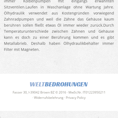
immer Kolbenpumpen mit eingangs erwähnten
Sitzventilen.Laufen in Waschanlage ohne Wartung Jahre.
Ölhydraulik verwendet aus Kostengründen vorwiegend
Zahnradpumpen und weil die Zähne das Gehäuse kaum
berühren sollen fließt etwas Öl immer wieder zurück.Durch
Temperaturunterschiede zwischen Zähnen und Gehäuse
kann es doch zu einer Berührung kommen und es gibt
Metallabrieb. Deshalb haben Ölhydraulikbehälter immer
Filter mit Magneten.
WELT
BEDROHUNGEN
Fasser 30, I-39042 Brixen BZ © 2016 · MwSt.Nr. IT01223950211
·
Widerrufsbelehrung
·
Privacy Policy