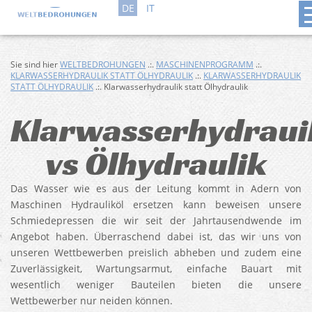
DE
IT
Sie sind hier
WELTBEDROHUNGEN
.:.
MASCHINENPROGRAMM
.:.
KLARWASSERHYDRAULIK STATT ÖLHYDRAULIK
.:.
KLARWASSERHYDRAULIK
STATT ÖLHYDRAULIK
.:. Klarwasserhydraulik statt Ölhydraulik
Klarwasserhydraui
vs Ölhydraulik
Das Wasser wie es aus der Leitung kommt in Adern von
Maschinen Hydrauliköl ersetzen kann beweisen unsere
Schmiedepressen die wir seit der Jahrtausendwende im
Angebot haben. Überraschend dabei ist, das wir uns von
unseren Wettbewerben preislich abheben und zudem eine
Zuverlässigkeit, Wartungsarmut, einfache Bauart mit
wesentlich weniger Bauteilen bieten die unsere
Wettbewerber nur neiden können.