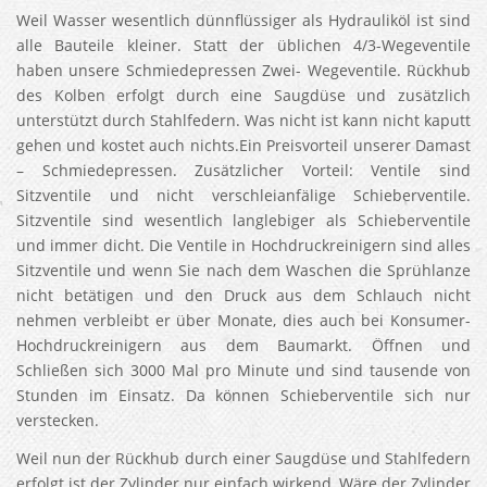
Weil Wasser wesentlich dünnflüssiger als Hydrauliköl ist sind
alle Bauteile kleiner. Statt der üblichen 4/3-Wegeventile
haben unsere Schmiedepressen Zwei- Wegeventile. Rückhub
des Kolben erfolgt durch eine Saugdüse und zusätzlich
unterstützt durch Stahlfedern. Was nicht ist kann nicht kaputt
gehen und kostet auch nichts.Ein Preisvorteil unserer Damast
– Schmiedepressen. Zusätzlicher Vorteil: Ventile sind
Sitzventile und nicht verschleianfälige Schieberventile.
Sitzventile sind wesentlich langlebiger als Schieberventile
und immer dicht. Die Ventile in Hochdruckreinigern sind alles
Sitzventile und wenn Sie nach dem Waschen die Sprühlanze
nicht betätigen und den Druck aus dem Schlauch nicht
nehmen verbleibt er über Monate, dies auch bei Konsumer-
Hochdruckreinigern aus dem Baumarkt. Öffnen und
Schließen sich 3000 Mal pro Minute und sind tausende von
Stunden im Einsatz. Da können Schieberventile sich nur
verstecken.
Weil nun der Rückhub durch einer Saugdüse und Stahlfedern
erfolgt ist der Zylinder nur einfach wirkend, Wäre der Zylinder