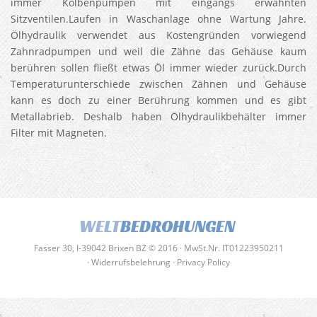
immer Kolbenpumpen mit eingangs erwähnten
Sitzventilen.Laufen in Waschanlage ohne Wartung Jahre.
Ölhydraulik verwendet aus Kostengründen vorwiegend
Zahnradpumpen und weil die Zähne das Gehäuse kaum
berühren sollen fließt etwas Öl immer wieder zurück.Durch
Temperaturunterschiede zwischen Zähnen und Gehäuse
kann es doch zu einer Berührung kommen und es gibt
Metallabrieb. Deshalb haben Ölhydraulikbehälter immer
Filter mit Magneten.
WELT
BEDROHUNGEN
Fasser 30, I-39042 Brixen BZ © 2016 · MwSt.Nr. IT01223950211
·
Widerrufsbelehrung
·
Privacy Policy