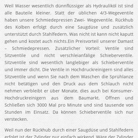
Weil Wasser wesentlich dünnflüssiger als Hydrauliköl ist sind
alle Bauteile kleiner. Statt der üblichen 4/3-Wegeventile
haben unsere Schmiedepressen Zwei- Wegeventile. Rückhub
des Kolben erfolgt durch eine Saugdüse und zusätzlich
unterstützt durch Stahlfedern. Was nicht ist kann nicht kaputt
gehen und kostet auch nichts.Ein Preisvorteil unserer Damast
– Schmiedepressen. Zusätzlicher Vorteil: Ventile sind
Sitzventile und nicht verschleianfälige Schieberventile.
Sitzventile sind wesentlich langlebiger als Schieberventile
und immer dicht. Die Ventile in Hochdruckreinigern sind alles
Sitzventile und wenn Sie nach dem Waschen die Sprühlanze
nicht betätigen und den Druck aus dem Schlauch nicht
nehmen verbleibt er über Monate, dies auch bei Konsumer-
Hochdruckreinigern aus dem Baumarkt. Öffnen und
Schließen sich 3000 Mal pro Minute und sind tausende von
Stunden im Einsatz. Da können Schieberventile sich nur
verstecken.
Weil nun der Rückhub durch einer Saugdüse und Stahlfedern
erfolgt ist der Zylinder nur einfach wirkend, Wäre der Zylinder