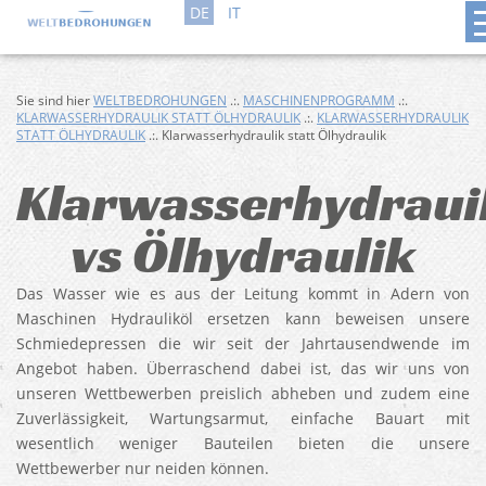
DE
IT
Sie sind hier
WELTBEDROHUNGEN
.:.
MASCHINENPROGRAMM
.:.
KLARWASSERHYDRAULIK STATT ÖLHYDRAULIK
.:.
KLARWASSERHYDRAULIK
STATT ÖLHYDRAULIK
.:. Klarwasserhydraulik statt Ölhydraulik
Klarwasserhydraui
vs Ölhydraulik
Das Wasser wie es aus der Leitung kommt in Adern von
Maschinen Hydrauliköl ersetzen kann beweisen unsere
Schmiedepressen die wir seit der Jahrtausendwende im
Angebot haben. Überraschend dabei ist, das wir uns von
unseren Wettbewerben preislich abheben und zudem eine
Zuverlässigkeit, Wartungsarmut, einfache Bauart mit
wesentlich weniger Bauteilen bieten die unsere
Wettbewerber nur neiden können.