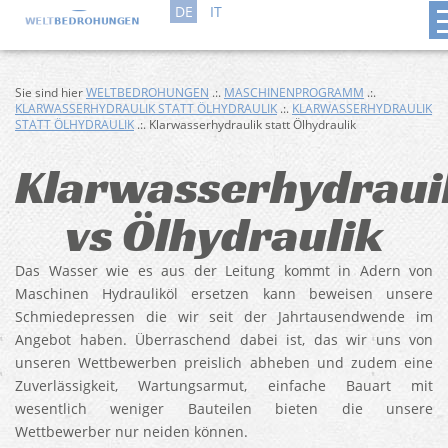
DE
IT
Sie sind hier
WELTBEDROHUNGEN
.:.
MASCHINENPROGRAMM
.:.
KLARWASSERHYDRAULIK STATT ÖLHYDRAULIK
.:.
KLARWASSERHYDRAULIK
STATT ÖLHYDRAULIK
.:. Klarwasserhydraulik statt Ölhydraulik
Klarwasserhydraui
vs Ölhydraulik
Das Wasser wie es aus der Leitung kommt in Adern von
Maschinen Hydrauliköl ersetzen kann beweisen unsere
Schmiedepressen die wir seit der Jahrtausendwende im
Angebot haben. Überraschend dabei ist, das wir uns von
unseren Wettbewerben preislich abheben und zudem eine
Zuverlässigkeit, Wartungsarmut, einfache Bauart mit
wesentlich weniger Bauteilen bieten die unsere
Wettbewerber nur neiden können.