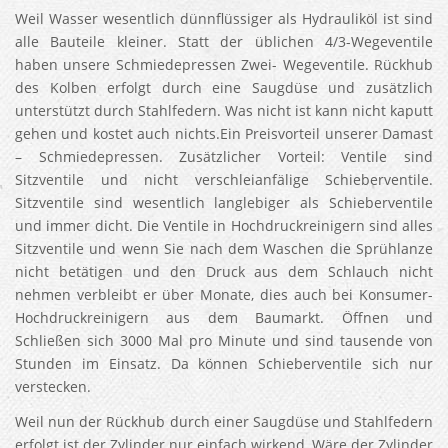
Weil Wasser wesentlich dünnflüssiger als Hydrauliköl ist sind
alle Bauteile kleiner. Statt der üblichen 4/3-Wegeventile
haben unsere Schmiedepressen Zwei- Wegeventile. Rückhub
des Kolben erfolgt durch eine Saugdüse und zusätzlich
unterstützt durch Stahlfedern. Was nicht ist kann nicht kaputt
gehen und kostet auch nichts.Ein Preisvorteil unserer Damast
– Schmiedepressen. Zusätzlicher Vorteil: Ventile sind
Sitzventile und nicht verschleianfälige Schieberventile.
Sitzventile sind wesentlich langlebiger als Schieberventile
und immer dicht. Die Ventile in Hochdruckreinigern sind alles
Sitzventile und wenn Sie nach dem Waschen die Sprühlanze
nicht betätigen und den Druck aus dem Schlauch nicht
nehmen verbleibt er über Monate, dies auch bei Konsumer-
Hochdruckreinigern aus dem Baumarkt. Öffnen und
Schließen sich 3000 Mal pro Minute und sind tausende von
Stunden im Einsatz. Da können Schieberventile sich nur
verstecken.
Weil nun der Rückhub durch einer Saugdüse und Stahlfedern
erfolgt ist der Zylinder nur einfach wirkend, Wäre der Zylinder