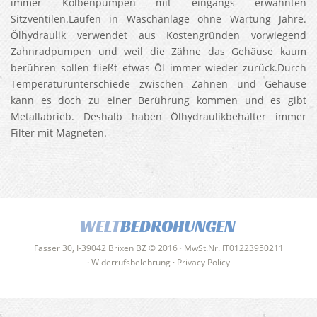
immer Kolbenpumpen mit eingangs erwähnten
Sitzventilen.Laufen in Waschanlage ohne Wartung Jahre.
Ölhydraulik verwendet aus Kostengründen vorwiegend
Zahnradpumpen und weil die Zähne das Gehäuse kaum
berühren sollen fließt etwas Öl immer wieder zurück.Durch
Temperaturunterschiede zwischen Zähnen und Gehäuse
kann es doch zu einer Berührung kommen und es gibt
Metallabrieb. Deshalb haben Ölhydraulikbehälter immer
Filter mit Magneten.
WELT
BEDROHUNGEN
Fasser 30, I-39042 Brixen BZ © 2016 · MwSt.Nr. IT01223950211
·
Widerrufsbelehrung
·
Privacy Policy