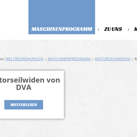
MASCHINENPROGRAMM
ZU UNS
hier
WELTBEDROHUNGEN
.:.
MASCHINENPROGRAMM
.:.
MOTORSEILWINDEN
.:. 
orseilwiden von
DVA
WEITERLESEN