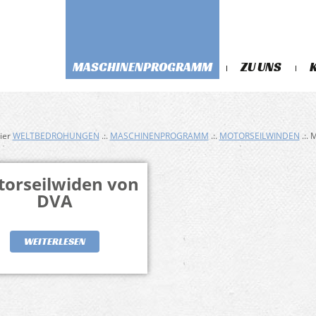
MASCHINENPROGRAMM
ZU UNS
hier
WELTBEDROHUNGEN
.:.
MASCHINENPROGRAMM
.:.
MOTORSEILWINDEN
.:. 
orseilwiden von
DVA
WEITERLESEN